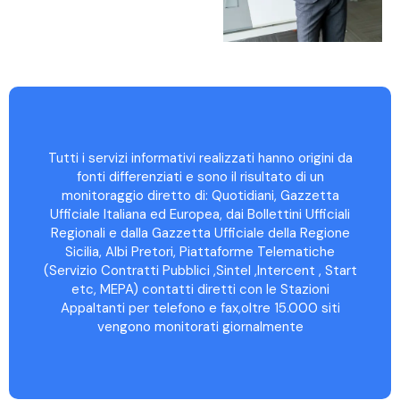
Tutti i servizi informativi realizzati hanno origini da
fonti differenziati e sono il risultato di un
monitoraggio diretto di: Quotidiani, Gazzetta
Ufficiale Italiana ed Europea, dai Bollettini Ufficiali
Regionali e dalla Gazzetta Ufficiale della Regione
Sicilia, Albi Pretori, Piattaforme Telematiche
(Servizio Contratti Pubblici ,Sintel ,Intercent , Start
etc, MEPA) contatti diretti con le Stazioni
Appaltanti per telefono e fax,oltre 15.000 siti
vengono monitorati giornalmente