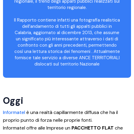
regionale, il trend degli appalti pubblici realizzati sul
territorio regionale.
Il Rapporto contiene infatti una fotografia realistica
dell’andamento di tutti gli appalti pubblici in
Calabria, aggiornato al dicembre 2013, che assume
un significato più interessante attraverso i dati di
confronto con gli anni precedenti, permettendo
così una lettura storica dei fenomeni . Attualmente
fornisce tale servizio a diverse ANCE TERRITORIALI
dislocati sul territorio Nazionale
Oggi
Informatel
è una realtà capillarmente diffusa che ha il
proprio punto di forza nelle proprie fonti.
Informatel offre alle Imprese un
PACCHETTO FLAT
che